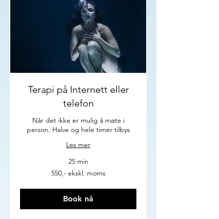
Terapi på Internett eller
telefon
Når det ikke er mulig å møte i
person. Halve og hele timer tilbys
Les mer
25 min
550,-
550,- ekskl. moms
ekskl.
moms
Book nå