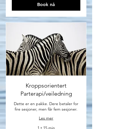
Book nå
Kroppsorientert
Parterapi/veiledning
Dette er en pakke. Dere betaler for
fire sesjoner, men får fem sesjoner.
Les mer
1 t 15 min