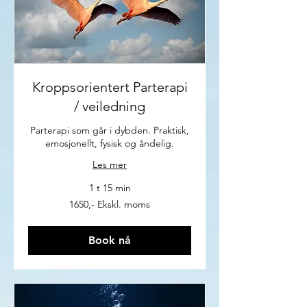
Kroppsorientert Parterapi
/ veiledning
Parterapi som går i dybden. Praktisk,
emosjonellt, fysisk og åndelig.
Les mer
1 t 15 min
1650,-
1650,- Ekskl. moms
Ekskl.
moms
Book nå