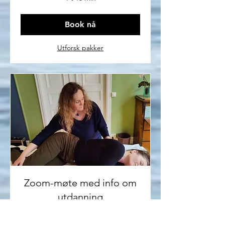
Book nå
Utforsk pakker
Zoom-møte med info om
utdanning
Send oss en melding om du er
interessert og book et gratis zoom