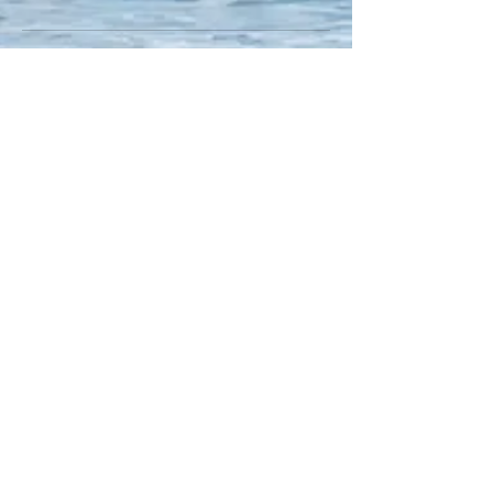
KONTAKT
Jacop Aalls gate 24
0368 Oslo
Tel.: +
47 986 21 939
linenibp@gmail.com