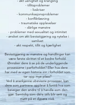
- økt uenighet og krangling
- tillitsproblemer
- livskriser
- kommunikasjonsproblemer
- konfliktløsning
- traumatiske opplevelser
- dårlige mønstre
- problemer med sexualitet og intimitet
- ønsket om økt bevisstgjøring og nytelse i
samlivet
- økt respekt, tillit og kjærlighet
Bevisstgjøring av mønstre og handlinger kan
være første skrittet til et bedre forhold.
Ønnsker dere å se på de underliggende
prosessene i parforholdet? Eller hva dere
har med av egen historie inn i forholdet som
tar opp mye plass?
Ved å anerkjenne ubevisste prosesser, kan
dere som partnere oppleve å forstå hva som
beveger den andre til å handle som den
gjør. Samtidig som dere selv blir sett og
møtt på et dypere nivå.