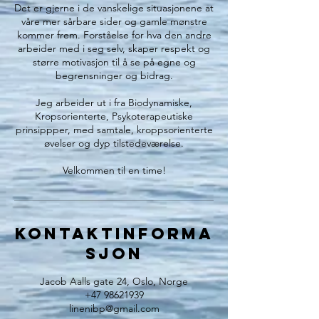
Det er gjerne i de vanskelige situasjonene at
våre mer sårbare sider og gamle mønstre
kommer frem. Forståelse for hva den andre
arbeider med i seg selv, skaper respekt og
større motivasjon til å se på egne og
begrensninger og bidrag.
Jeg arbeider ut i fra Biodynamiske,
Kropsorienterte, Psykoterapeutiske
prinsippper, med samtale, kroppsorienterte
øvelser og dyp tilstedeværelse.
Velkommen til en time!
Kontaktinforma
sjon
Jacob Aalls gate 24, Oslo, Norge
+47 98621939
linenibp@gmail.com