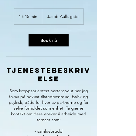
1 t 15 min
1
Jacob Aalls gate
1
5
m
i
Book nå
n
Tjenestebeskriv
else
Som kroppsorientert parterapeut har jeg
fokus på bevisst tilstedeværelse, fysisk og
psykisk, både for hver av partnerne og for
selve forholdet som enhet. Ta gjerne
kontakt om dere ønsker å arbeide med
temaer som:
- samlivsbrudd