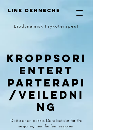
LINE DENNECHE
Biodynamisk Psykoterapeut
Kroppsori
entert
Parterapi
/veiledni
ng
Dette er en pakke. Dere betaler for fire
sesjoner, men får fem sesjoner.