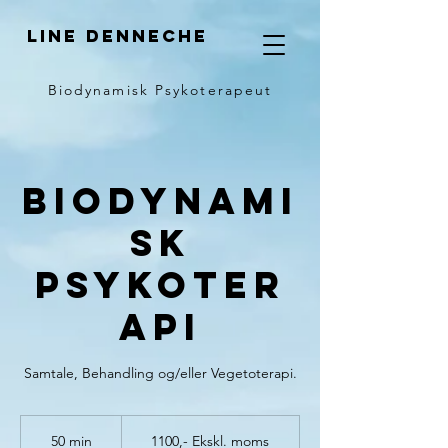
LINE DENNECHE
Biodynamisk Psykoterapeut
Biodynami
sk
Psykoter
api
Samtale, Behandling og/eller Vegetoterapi.
1100,-
Ekskl.
50 min
5
1100,- Ekskl. moms
moms