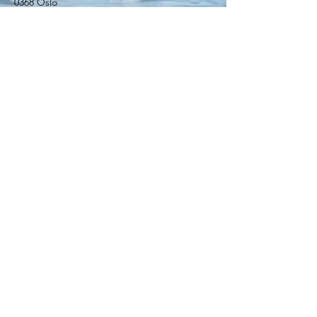
0368 Oslo
Tel.: +
47 986 21 939
linenibp@gmail.com
Send inn