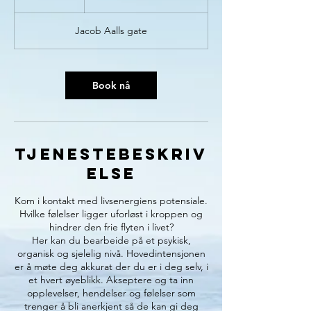
0
m
Jacob Aalls gate
i
n
Book nå
Tjenestebeskriv
else
Kom i kontakt med livsenergiens potensiale.
Hvilke følelser ligger uforløst i kroppen og
hindrer den frie flyten i livet?
Her kan du bearbeide på et psykisk,
organisk og sjelelig nivå. Hovedintensjonen
er å møte deg akkurat der du er i deg selv, i
et hvert øyeblikk. Akseptere og ta inn
opplevelser, hendelser og følelser som
trenger å bli anerkjent så de kan gi deg