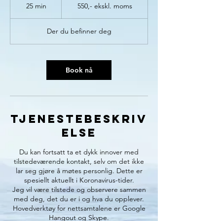
ekskl.
25 min
2
550,- ekskl. moms
moms
5
m
Der du befinner deg
i
n
Book nå
Tjenestebeskriv
else
Du kan fortsatt ta et dykk innover med
tilstedeværende kontakt, selv om det ikke
lar seg gjøre å møtes personlig. Dette er
spesiellt aktuellt i Koronavirus-tider.
Jeg vil være tilstede og observere sammen
med deg, det du er i og hva du opplever.
Hovedverktøy for nettsamtalene er Google
Hangout og Skype.